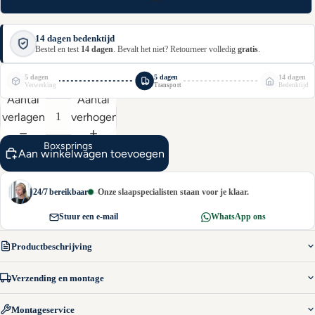
14 dagen bedenktijd
Bestel en test
14 dagen
. Bevalt het niet? Retourneer volledig
gratis
.
14 dagen
5 dagen
5 dagen
Verwerking
Transport
Bedenktijd
Aantal
Aantal
verlagen
verhogen
Boxsprings
Aan winkelwagen toevoegen
–
Onze slaapspecialisten staan voor je klaar.
24/7 bereikbaar
Stuur een e-mail
WhatsApp ons
Productbeschrijving
Verzending en montage
Montageservice