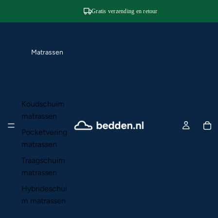
90 nachten proefslapen
Gratis verzending en retour
Matrassen
Koudschuim
matrassen
Pocketvering
matrassen
Traagschuim
matrassen
Hybrideschui
m matrassen