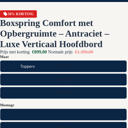
36
% KORTING
Boxspring Comfort met
Opbergruimte – Antraciet –
Luxe Verticaal Hoofdbord
Prijs met korting
€899,00
Normale prijs
€1.399,00
Maat
Toppers
140x200
160x200
180x200
Montage
Ja
Nee